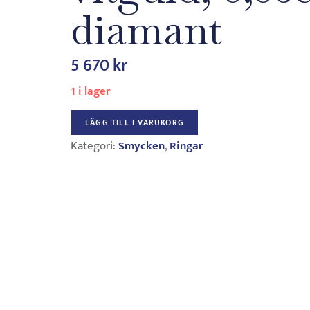
diamant
5 670
kr
1 i lager
LÄGG TILL I VARUKORG
Kategori:
Smycken
,
Ringar