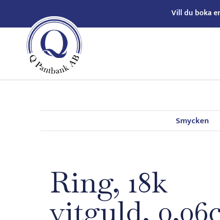
Vill du boka e
Smycken
Ring, 18k
vitguld, 0,06